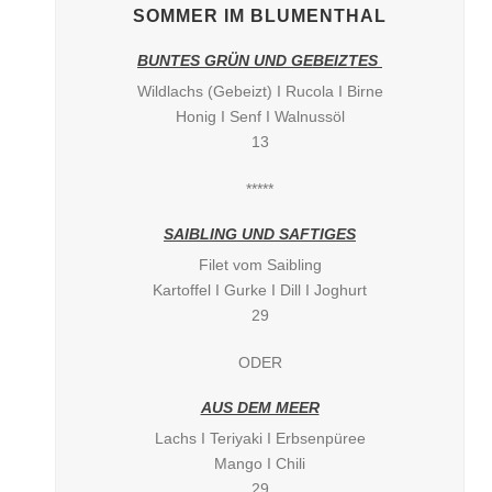
SOMMER IM BLUMENTHAL
BUNTES GRÜN UND GEBEIZTES
Wildlachs (Gebeizt) I Rucola I Birne
Honig I Senf I Walnussöl
13
*****
SAIBLING UND SAFTIGES
Filet vom Saibling
Kartoffel I Gurke I Dill I Joghurt
29
ODER
AUS DEM MEER
Lachs I Teriyaki I Erbsenpüree
Mango I Chili
29