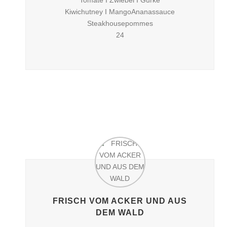
Tomate I Zwiebel I Gurke
Kiwichutney I MangoAnanassauce
Steakhousepommes
24
FRISCH VOM ACKER UND AUS
DEM WALD