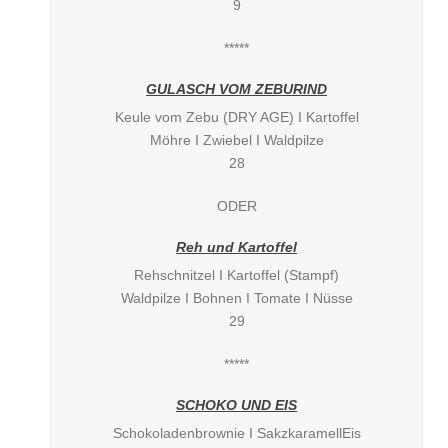
9
*****
GULASCH VOM ZEBURIND
Keule vom Zebu (DRY AGE) I Kartoffel
Möhre I Zwiebel I Waldpilze
28
ODER
Reh und Kartoffel
Rehschnitzel I Kartoffel (Stampf)
Waldpilze I Bohnen I Tomate I Nüsse
29
*****
SCHOKO UND EIS
Schokoladenbrownie I SakzkaramellEis